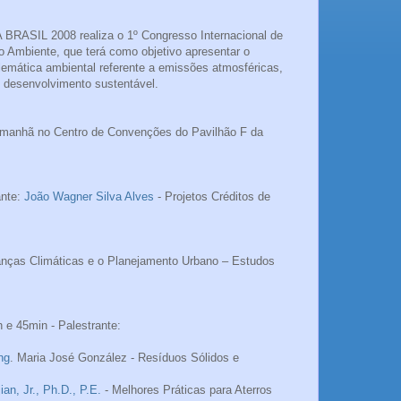
 BRASIL 2008 realiza o 1º Congresso Internacional de
o Ambiente, que terá como objetivo apresentar o
blemática ambiental referente a emissões atmosféricas,
o desenvolvimento sustentável.
a manhã no Centro de Convenções do Pavilhão F da
ante:
João Wagner Silva Alves
- Projetos Créditos de
nças Climáticas e o Planejamento Urbano – Estudos
h e 45min - Palestrante:
ng
. Maria José González - Resíduos Sólidos e
an, Jr., Ph.D., P.E.
- Melhores Práticas para Aterros