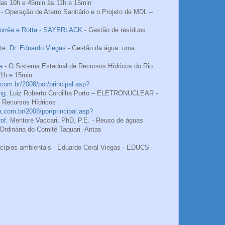
das 10h e 45min às 11h e 15min
- Operação de Aterro Sanitário e o Projeto de MDL –
Corrêa e Rotta - SAYERLACK
- Gestão de resíduos
nte:
Dr. Eduardo Viegas
- Gestão da água: uma
a
- O Sistema Estadual de Recursos Hídricos do Rio
11h e 15min
com.br/2008/por/principal.asp?
ng
. Luiz Roberto Cordilha Porto – ELETRONUCLEAR -
s Recursos Hídricos
a.com.br/2008/por/principal.asp?
of
. Mentore Vaccari, PhD, P.E. - Reuso de águas
 Ordinária do Comitê Taquari -Antas
ncípios ambientais - Eduardo Coral Viegas - EDUCS -