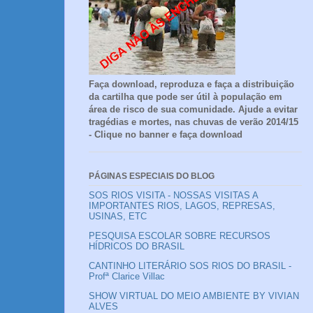
Faça download, reproduza e faça a distribuição
da cartilha que pode ser útil à população em
área de risco de sua comunidade. Ajude a evitar
tragédias e mortes, nas chuvas de verão 2014/15
- Clique no banner e faça download
PÁGINAS ESPECIAIS DO BLOG
SOS RIOS VISITA - NOSSAS VISITAS A
IMPORTANTES RIOS, LAGOS, REPRESAS,
USINAS, ETC
PESQUISA ESCOLAR SOBRE RECURSOS
HÍDRICOS DO BRASIL
CANTINHO LITERÁRIO SOS RIOS DO BRASIL -
Profª Clarice Villac
SHOW VIRTUAL DO MEIO AMBIENTE BY VIVIAN
ALVES