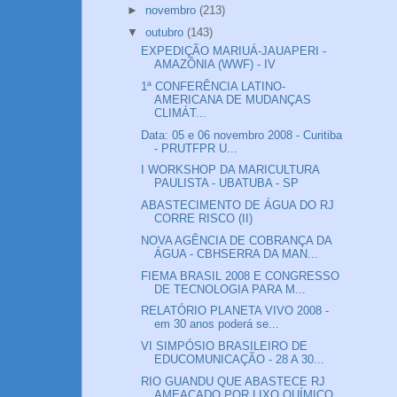
►
novembro
(213)
▼
outubro
(143)
EXPEDIÇÃO MARIUÁ-JAUAPERI -
AMAZÔNIA (WWF) - IV
1ª CONFERÊNCIA LATINO-
AMERICANA DE MUDANÇAS
CLIMÁT...
Data: 05 e 06 novembro 2008 - Curitiba
- PRUTFPR U...
I WORKSHOP DA MARICULTURA
PAULISTA - UBATUBA - SP
ABASTECIMENTO DE ÁGUA DO RJ
CORRE RISCO (II)
NOVA AGÊNCIA DE COBRANÇA DA
ÁGUA - CBHSERRA DA MAN...
FIEMA BRASIL 2008 E CONGRESSO
DE TECNOLOGIA PARA M...
RELATÓRIO PLANETA VIVO 2008 -
em 30 anos poderá se...
VI SIMPÓSIO BRASILEIRO DE
EDUCOMUNICAÇÃO - 28 A 30...
RIO GUANDU QUE ABASTECE RJ
AMEAÇADO POR LIXO QUÍMICO