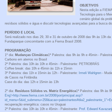
OBJETIVOS
Nesta edição a FIEMA
Tecnologia para o Mei
cenário global da pro
resíduos sólidos e água e discutir tecnologias avançadas para a busca d
PERÍODO E LOCAL
Será realizado nos dias 29, 30 e 31 de outubro de 2008 das 9h às 13h d
Fundaparque concomitante com a Fiema Brasil 2008.
PROGRAMAÇÃO
1º dia:
Mudanças Climáticas
1ª Palestra: das 9h às 9h e 45min - Palestr
Carbono em aterros no Brasil
2ª Palestra: das 10h às 10h e 45min - Palestrante: PETROBRÁS
Coffee break: das 10h e 45min às 11h e 15min
3ª Palestra: das 11h e 15min às 12h - Palestrante:
Irmeli Wahlgren
- Muda
de Casos na Finlândia
Case do dia: das 12h e 15min às 13h
2º dia:
Resíduos Sólidos vs. Matriz Energética
1ª Palestra: das 9h às 9
Eng'>http://www.fiema.com.br/2008/por/principal.asp?
id_menu=5&id_submenu=258&acao=palestrantes#dia2_palestrante_1">E
recuperação energética: casos no Uruguai
2ª Palestra: das 10h às 10h e 45min - Palestrante:
Prof. Edward Kavazanji