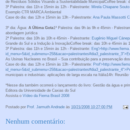
de Resíduos Sólidos Visando a Sustentabilidade MunicipalCoffee break: 
3ª Palestra: das 11h e 15min às 12h - Palestrante:
Mirela Chiapane Souto
Exemplo CTR MARCA Ambiental
Case do dia: das 12h e 15min às 13h - Palestrante:
Ana Paula Massotti 
3º dia: Água:
A Última Gota
1ª Palestra: das 9h às 9h e 45min - Palestra
abordagem jurídica
2ª Palestra: das 10h às 10h e 45min - Palestrante:
Eugênio Miguel Cánep
Grande do Sul e a Indução à InovaçãoCoffee break: das 10h e 45min às 
3ª Palestra: das 11h e 15min às 12h - Palestrante:
Eng'>http://www.fiema.
id_menu=5&id_submenu=258&acao=palestrantes#dia3_palestrante_3">E
As Usinas Nucleares no Brasil – Sua contribuição para a preservação do
Case do dia: das 12h e 15min às 13h - Palestrante:
Prof'>http://www.fiem
id_menu=5&id_submenu=258&acao=palestrantes#dia3_palestrante_4">Pr
municipais e industriais: aplicações de larga escala na Itália14h: Reunião
*Nesse dia também ocorrerá o lançamento do livro: Gestão da água e pri
Editora da Universidade de Caxias do Sul
Assista o
Vídeo da Fiema Brasil 2008
Postado por
Prof. Jarmuth Andrade
às
10/21/2008 10:27:00 PM
Nenhum comentário: