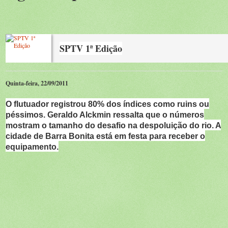
SPTV 1ª Edição
Quinta-feira, 22/09/2011
O flutuador registrou 80% dos índices como ruins ou
péssimos. Geraldo Alckmin ressalta que o números
mostram o tamanho do desafio na despoluição do rio. A
cidade de Barra Bonita está em festa para receber o
equipamento.