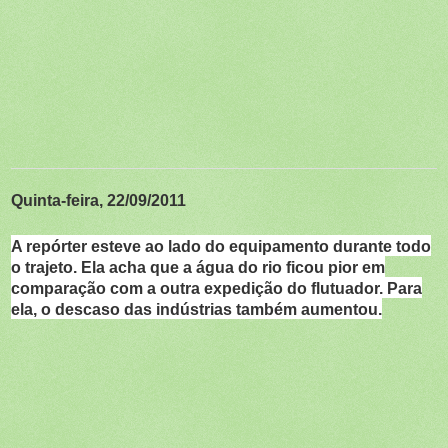
Quinta-feira, 22/09/2011
A repórter esteve ao lado do equipamento durante todo
o trajeto. Ela acha que a água do rio ficou pior em
comparação com a outra expedição do flutuador. Para
ela, o descaso das indústrias também aumentou.